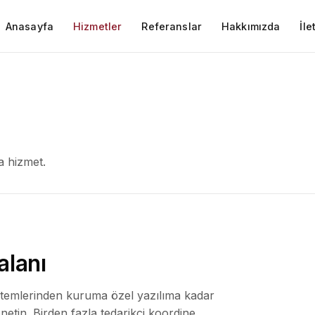
Anasayfa
Hizmetler
Referanslar
Hakkımızda
İle
a hizmet.
alanı
stemlerinden kuruma özel yazılıma kadar
netin. Birden fazla tedarikçi koordine